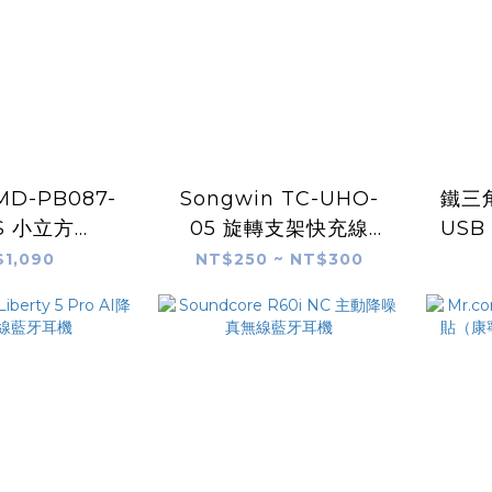
MD-PB087-
Songwin TC-UHO-
鐵三角
S 小立方
05 旋轉支架快充線
USB
Ah 半固態防爆
150cm
1,090
NT$250 ~ NT$300
電源【台灣製
造】