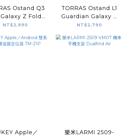
RAS Ostand Q3
TORRAS Ostand L1
 Galaxy Z Fold8
Guardian Galaxy Z
ra 支架防摔手機殼
Fold8 支架防摔手機殼
NT$2,990
NT$2,790
KEY Apple／
樂米LARMI 2509-