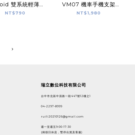
roid 雙系統輕薄追
VM07 機車手機支架
定位器 TM-21P
Dualfind Air
NT$790
NT$1,980
瑞立數位科技有限公司
台中市北區中清路一段447號12樓之1
04-2297-8999
ruili20210126@gmail.com
週一至週五9:00-17:30
(例假日休息，暫停出貨及客服)