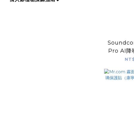
Soundcor
Pro A
NT$