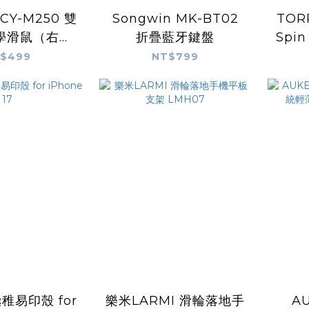
 CY-M250 雙
Songwin MK-BT02
TOR
學滑鼠（右手
折疊藍牙鍵盤
Spin
專用）
Ult
$499
NT$799
極稚易印殼 for
樂米LARMI 滑輪落地手
AU