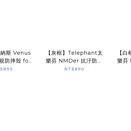
維納斯 Venus
【灰框】Telephant太
【白框
規防摔殼 for
樂芬 NMDer 抗汙防摔
樂芬 
hone
手機殼
$890
NT$890
s/X/XS/11/Pro/Max