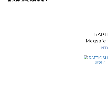
RAPT
Magsaf
保護殼 for
NT