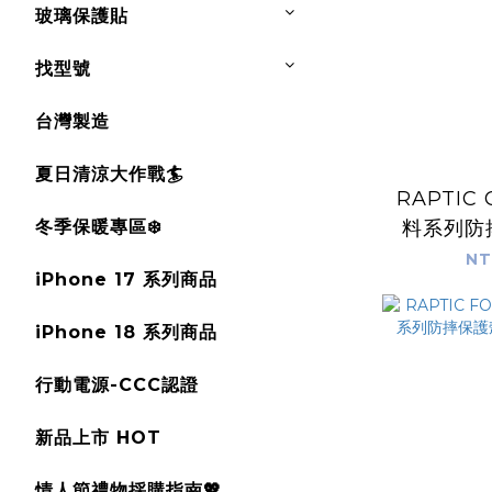
玻璃保護貼
找型號
台灣製造
夏日清涼大作戰🏄
RAPTIC ClearVue 雙
冬季保暖專區❄️
料系列防摔
iPh
NT
iPhone 17 系列商品
iPhone 18 系列商品
行動電源-CCC認證
新品上市 HOT
情人節禮物採購指南💖