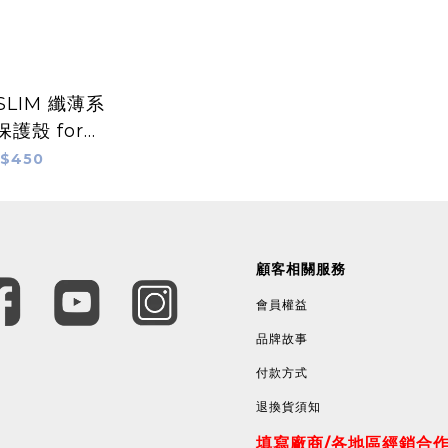
 SLIM 纖薄系
護殼 for
one 14
$450
顧客相關服務
會員權益
品牌故事
付款方式
退換貨須知
填寫廠商/各地區經銷合