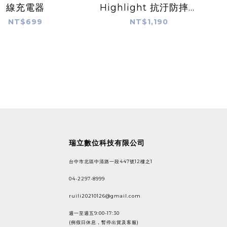
線充電器
Highlight 抗汙防摔磁
吸手機殼 for iPhone
NT$699
NT$1,190
16
瑞立數位科技有限公司
台中市北區中清路一段447號12樓之1
04-2297-8999
ruili20210126@gmail.com
週一至週五9:00-17:30
(例假日休息，暫停出貨及客服)