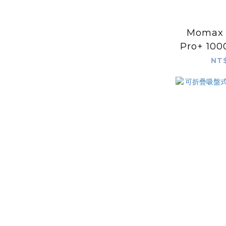
Momax 
Pro+ 10
內建USB
NT$
（