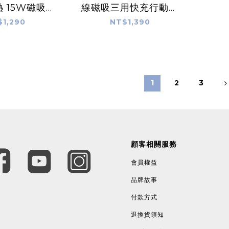
 15W磁吸三
線磁吸三用快充行動電
充行動電源
源 10000mAh
$1,290
NT$1,390
00mAh
1
2
3
顧客相關服務
會員權益
品牌故事
付款方式
退換貨須知