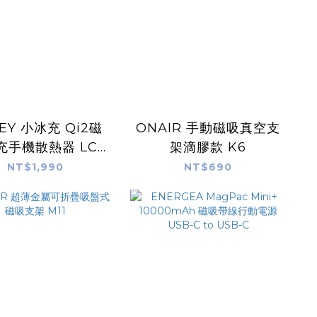
EY 小冰充 Qi2磁
ONAIR 手動磁吸真空支
充手機散熱器 LC-
架滴膠款 K6
G10A
NT$1,990
NT$690