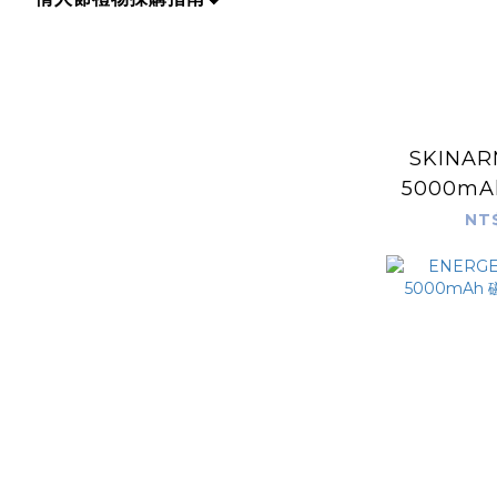
SKINAR
5000mA
支架
NT