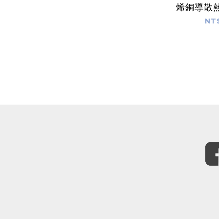
烯銅導散熱
用快
NT
50