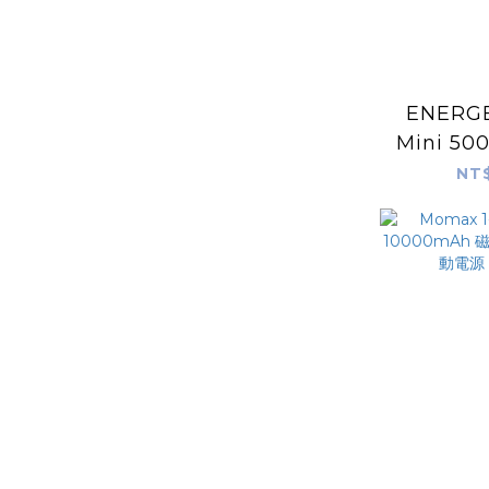
ENERGE
Mini 5
輕薄
NT$