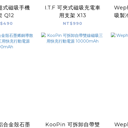
盤式磁吸手機
I.T.F 可夾式磁吸充電車
Wep
 Q12
用支架 X13
吸製
$490
NT$990
n 鋁合金殼石墨
KooPin 可拆卸自帶雙
Wep