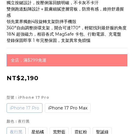
獨立按鍵設計，按壓俐落回饋明確，不卡灰不卡汗
雙側跑道點陣設計＋親膚細膩塗層背板，防滑有感，維持舒適握
感
領先業界獨創4段旋轉支架防摔手機殼
360°自由調整掛環支架，開合可達170°，輕鬆找到最舒服的角度
18N 超強磁力，相容各式 MagSafe 卡包、行動電源、充電盤
登錄保固即享 1 年完整保固，支架異常免煩惱
全店，滿$299免運
NT$2,190
型號
: iPhone 17 Pro
iPhone 17 Pro
iPhone 17 Pro Max
顏色
: 夜行黑
夜行黑
星焰橘
荒野藍
霓虹粉
聖誕綠