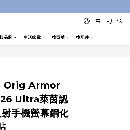
找品牌
生活家電
找型號
找配件
立即購買
 Orig Armor
S26 Ultra萊茵認
反射手機螢幕鋼化
貼