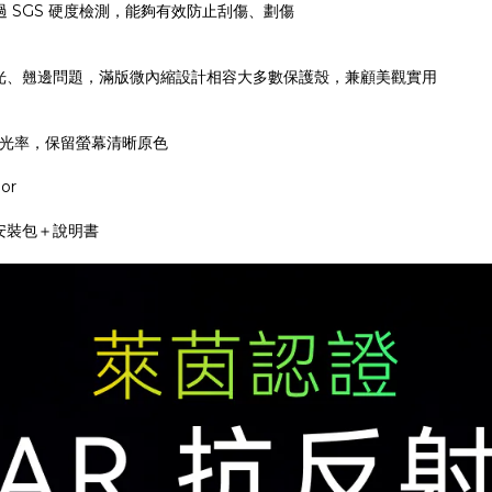
過 SGS 硬度檢測，能夠有效防止刮傷、劃傷
光、翹邊問題，滿版微內縮設計相容大多數保護殼，兼顧美觀實用
透光率，保留螢幕清晰原色
or
安裝包＋說明書