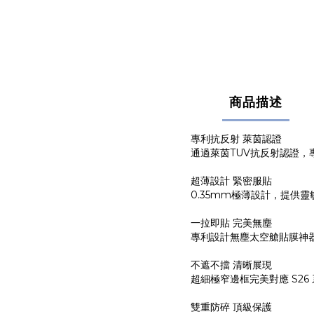
商品描述
專利抗反射 萊茵認證
通過萊茵TUV抗反射認證，專利
超薄設計 緊密服貼
0.35mm極薄設計，提供
一拉即貼 完美無塵
專利設計無塵太空艙貼膜神
不遮不擋 清晰展現
超細極窄邊框完美對應 S2
雙重防碎 頂級保護