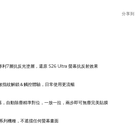
分享到
7層抗反光塗層，還原 S26 Ultra 螢幕抗反射效果
靈敏指紋解鎖＆觸控體驗，日常使用更流暢
器，自動除塵精準對位，一放一拉，兩步即可無塵完美貼膜
6 系列機種，不遮擋任何螢幕畫面