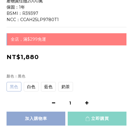
產物責任險2000萬
保固：1年
BSMI：R39397
NCC：CCAH25LP9780T1
全店，滿$299免運
NT$1,880
顏色
: 黑色
黑色
白色
藍色
奶茶
加入購物車
立即購買