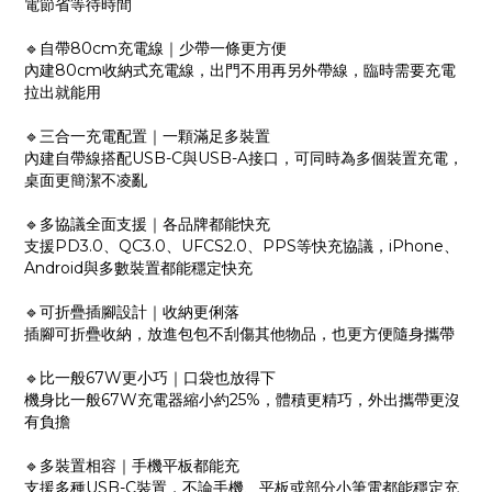
電節省等待時間
🔹自帶80cm充電線｜少帶一條更方便
內建80cm收納式充電線，出門不用再另外帶線，臨時需要充電
拉出就能用
🔹三合一充電配置｜一顆滿足多裝置
內建自帶線搭配USB-C與USB-A接口，可同時為多個裝置充電，
桌面更簡潔不凌亂
🔹多協議全面支援｜各品牌都能快充
支援PD3.0、QC3.0、UFCS2.0、PPS等快充協議，iPhone、
Android與多數裝置都能穩定快充
🔹可折疊插腳設計｜收納更俐落
插腳可折疊收納，放進包包不刮傷其他物品，也更方便隨身攜帶
🔹比一般67W更小巧｜口袋也放得下
機身比一般67W充電器縮小約25%，體積更精巧，外出攜帶更沒
有負擔
🔹多裝置相容｜手機平板都能充
支援多種USB-C裝置，不論手機、平板或部分小筆電都能穩定充