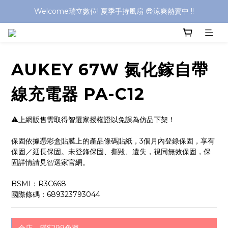
Welcome瑞立數位! 夏季手持風扇 😎涼爽熱賣中 !!
Welcome瑞立數位! 夏季手持風扇 😎涼爽熱賣中 !!
Welcome瑞立數位! 夏季手持風扇 😎涼爽熱賣中 !!
Welcome瑞立數位! 夏季手持風扇 😎涼爽熱賣中 !!
AUKEY 67W 氮化鎵自帶
線充電器 PA-C12
⚠️上網販售需取得智選家授權證以免誤為仿品下架！
保固依據憑彩盒貼膜上的產品條碼貼紙，3個月內登錄保固，享有
保固／延長保固。未登錄保固、撕毀、遺失，視同無效保固，保
固詳情請見智選家官網。
BSMI：R3C668
國際條碼：689323793044