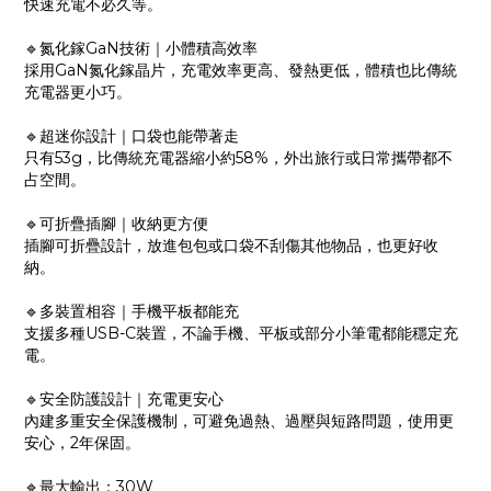
快速充電不必久等。
🔹氮化鎵GaN技術｜小體積高效率
採用GaN氮化鎵晶片，充電效率更高、發熱更低，體積也比傳統
充電器更小巧。
🔹超迷你設計｜口袋也能帶著走
只有53g，比傳統充電器縮小約58%，外出旅行或日常攜帶都不
占空間。
🔹可折疊插腳｜收納更方便
插腳可折疊設計，放進包包或口袋不刮傷其他物品，也更好收
納。
🔹多裝置相容｜手機平板都能充
支援多種USB-C裝置，不論手機、平板或部分小筆電都能穩定充
電。
🔹安全防護設計｜充電更安心
內建多重安全保護機制，可避免過熱、過壓與短路問題，使用更
安心，2年保固。
🔹最大輸出：30W