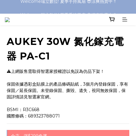
Welcome瑞立數位! 夏季手持風扇 😎涼爽熱賣中 !!
Welcome瑞立數位! 夏季手持風扇 😎涼爽熱賣中 !!
Welcome瑞立數位! 夏季手持風扇 😎涼爽熱賣中 !!
Welcome瑞立數位! 夏季手持風扇 😎涼爽熱賣中 !!
AUKEY 30W 氮化鎵充電
器 PA-C1
⚠️上網販售需取得智選家授權證以免誤為仿品下架！
保固依據憑彩盒貼膜上的產品條碼貼紙，3個月內登錄保固，享有
保固／延長保固。未登錄保固、撕毀、遺失，視同無效保固，保
固詳情請見智選家官網。
BSMI：R3C668
國際條碼：689323788071