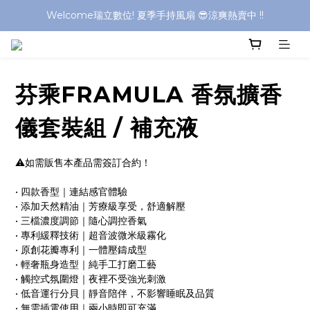
Welcome瑞立數位! 夏季手持風扇 😎涼爽熱賣中 !!
Welcome瑞立數位! 夏季手持風扇 😎涼爽熱賣中 !!
Welcome瑞立數位! 夏季手持風扇 😎涼爽熱賣中 !!
Welcome瑞立數位! 夏季手持風扇 😎涼爽熱賣中 !!
芬乘FRAMULA 香氛擴香
儀套裝組 / 補充液
⚠️如需販售本產品需簽訂合約！
• 四款香型｜連結感官體驗
• 添加天然精油｜芳療級享受，舒適解壓
• 三檔濃度調節｜隨心調控香氣
• 專利緩釋技術｜超音波微米級霧化
• 原創花瓣專利｜一體壓鑄成型
• 輕奢瓶身造型｜純手工打磨工藝
• 觸控式氛圍燈｜夜裡不受強光刺激
• 低音運行分貝｜靜音陪伴，不影響睡眠及品質
• 無需插電使用｜兩小時即可充滿