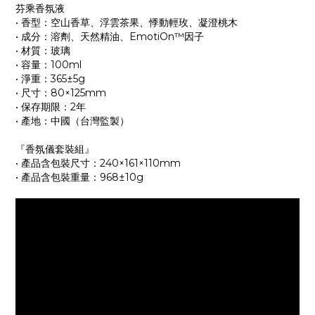
芬乘香氛液
• 香型：空山香草、浮雲茶果、悸動輕玫、凝澄桃木
• 成分：溶劑、天然精油、EmotiOn™因子
• 材質：玻璃
• 容量：100ml
• 淨重：365±5g
• 尺寸：80×125mm
• 保存期限：2年
• 產地：中國（台灣監製）
『香氛儀套裝組』
• 產品含包裝尺寸：240×161×110mm
• 產品含包裝重量：968±10g