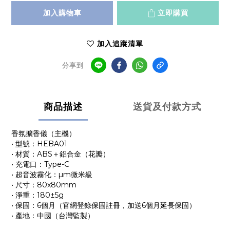
加入購物車
立即購買
加入追蹤清單
分享到
商品描述
送貨及付款方式
香氛擴香儀（主機）
• 型號：HEBA01
• 材質：ABS＋鋁合金（花瓣）
• 充電口：Type-C
• 超音波霧化：µm微米級
• 尺寸：80x80mm
• 淨重：180±5g
• 保固：6個月（官網登錄保固註冊，加送6個月延長保固）
• 產地：中國（台灣監製）