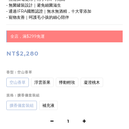
• 無菌罐裝設計｜避免細菌滋生
• 通過IFRA國際認證｜無水無酒精，十大零添加
• 寵物友善｜呵護毛小孩的細心陪伴
全店，滿$299免運
NT$2,280
香型
: 空山香草
空山香草
浮雲茶果
悸動輕玫
凝澄桃木
規格
: 擴香儀套裝組
擴香儀套裝組
補充液