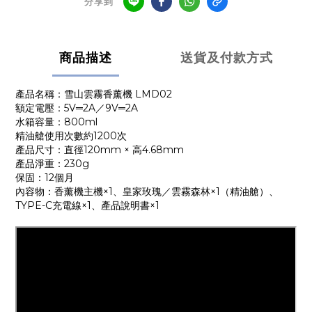
分享到
商品描述
送貨及付款方式
產品名稱：雪山雲霧香薰機 LMD02
額定電壓：5V═2A／9V═2A
水箱容量：800ml
精油艙使用次數約1200次
產品尺寸：直徑120mm × 高4.68mm
產品淨重：230g
保固：12個月
內容物：香薰機主機×1、皇家玫瑰／雲霧森林×1（精油艙）、
TYPE-C充電線×1、產品說明書×1