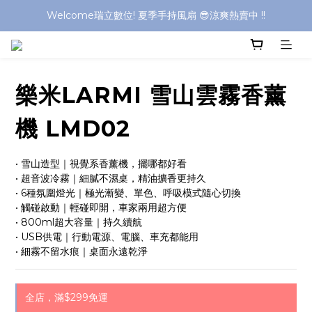
Welcome瑞立數位! 夏季手持風扇 😎涼爽熱賣中 !!
Welcome瑞立數位! 夏季手持風扇 😎涼爽熱賣中 !!
Welcome瑞立數位! 夏季手持風扇 😎涼爽熱賣中 !!
Welcome瑞立數位! 夏季手持風扇 😎涼爽熱賣中 !!
樂米LARMI 雪山雲霧香薰
機 LMD02
• 雪山造型｜視覺系香薰機，擺哪都好看
• 超音波冷霧｜細膩不濕桌，精油擴香更持久
• 6種氛圍燈光｜極光漸變、單色、呼吸模式隨心切換
• 觸碰啟動｜輕碰即開，車家兩用超方便
• 800ml超大容量｜持久續航
• USB供電｜行動電源、電腦、車充都能用
• 細霧不留水痕｜桌面永遠乾淨
全店，滿$299免運