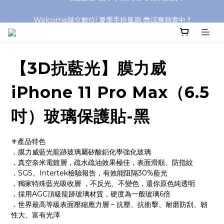
Welcome瑞立數位! 夏季手持風扇 😎涼爽熱賣中 !!
Welcome瑞立數位! 夏季手持風扇 😎涼爽熱賣中 !!
【3D抗藍光】膜力威
iPhone 11 Pro Max（6.5
吋）玻璃保護貼-黑
⚜️產品特色   	 
．膜力威藍光龍跡玻璃屬矽酸鋁化學強化玻璃
．真空奈米電鍍層，疏水疏油效果極佳，表面滑順、防指紋
．SGS、Intertek檢驗報告，有效能阻隔30%藍光
．獨家特殊藍光吸收層 ，不反光、不變色，還你原色純透明
．採用AGC頂級龍跡玻璃材質，硬度為一般玻璃6倍     
．世界最高等級表面壓縮應力層 – 抗壓、抗衝擊、耐磨防刮、韌
性大、富有光澤