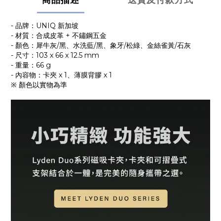
商品描述
送貨及付款方式
- 品牌：UNIQ 新加坡
- 材質：合成皮革 + 不鏽鋼五金
- 顏色：犀牛灰/黑、水洗藍/黑、象牙/松綠、金絲雀黃/石灰
- 尺寸：103 x 66 x 12.5 mm
- 重量：66 g
- 內容物：卡夾 x 1、薄膜背膠 x 1
※ 顏色以實物為準