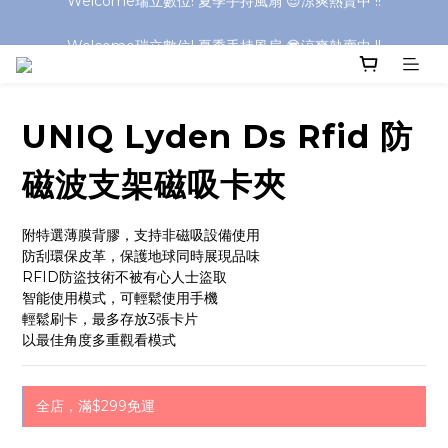
Welcome瑞立數位! 夏季手持風扇 😎涼爽熱賣中 !!
Welcome瑞立數位! 夏季手持風扇 😎涼爽熱賣中 !!
UNIQ Lyden Ds Rfid 防
磁波支架磁吸卡夾
附特選薄膜背膠，支持非磁吸設備使用
防刮環保皮革，保護地球同時展現品味
RFID防盜技術不被有心人士盜取
智能使用模式，可輕鬆使用手機
輕鬆刷卡，最多存放3張卡片
以最佳角度多重觀看模式
全店，滿$299免運