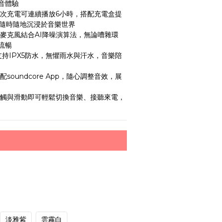
音體驗
單次充電可連續播放6小時，搭配充電盒提
，隨時隨地沉浸於音樂世界
雙麥克風結合AI降噪演算法，無論嘈雜環
流暢
｜支持IPX5防水，無懼雨水與汗水，音樂陪
soundcore App，隨心調整音效，展
輕觸與滑動即可輕鬆切換音樂、接聽來電，
淡雅紫
雲霧白