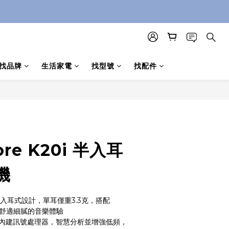
找品牌
生活家電
找型號
找配件
立即購買
ore K20i 半入耳
機
入耳式設計，單耳僅重3.3克，搭配
受舒適細膩的音樂體驗
術｜內建訊號處理器，智慧分析並增強低頻，