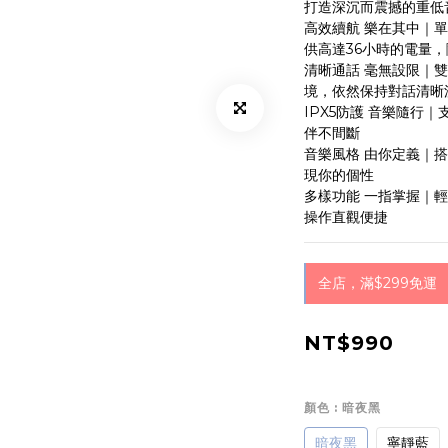
打造深沉而震撼的重低
高效續航 樂在其中｜
供高達36小時的電量
清晰通話 毫無設限｜
境，依然保持對話清晰
IPX5防護 音樂隨行
伴不間斷
音樂風格 由你定義｜搭配
現你的個性
多樣功能 一指掌握｜
操作直觀便捷
全店，滿$299免運
NT$990
顏色
: 暗夜黑
暗夜黑
寧靜藍