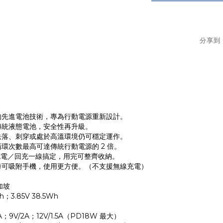
分享到
的先進電池技術，專為行動電源重新設計。
傳統液態電池，安全性再升級。
跌落、刺穿或處於高溫環境仍可穩定運作。
環次數最高可達傳統行動電源的 2 倍。
，充電／回充一線搞定，用完可整齊收納。
時可吸附手機，使用更方便。（不支援無線充電）
加坡
；3.85V 38.5Wh
A；9V/2A；12V/1.5A（PD18W 最大）