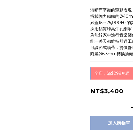
清晰而平衡的驅動表現
搭載強力磁鐵的Ø40
涵蓋15～25,000Hz
採用鋁質蜂巢沖孔網罩
為能於家中進行音樂製
能一整天都維持舒適工
可調節式頭帶，提供舒
附屬Ø6.3mm轉換插
全店，滿$299免運
NT$3,400
加入購物車