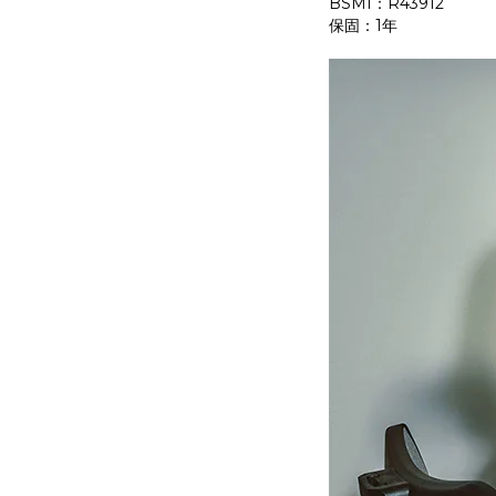
BSMI：R43912
保固：1年