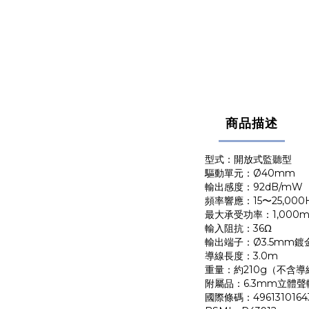
商品描述
型式：開放式監聽型
驅動單元：Ø40mm
輸出感度：92dB/mW
頻率響應：15〜25,000
最大承受功率：1,000
輸入阻抗：36Ω
輸出端子：Ø3.5mm
導線長度：3.0m
重量：約210g（不含導
附屬品：6.3mm立體
國際條碼：4961310164