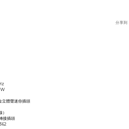
分享到
Hz
mW
鍍金立體聲迷你插頭
線）
聲轉接插頭
362