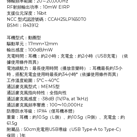
傳輸頻率範圍：20～20,000Hz
RF射頻輸出功率：10mW EIRP
支援位元深度：16bit
NCC 型式認證號碼：CCAH25LP1650T0
BSMI：R43912
耳機型式：動圈型
驅動單元：17mm×12mm
輸出感度：100dB/mW
充電時間：耳機：約2小時；充電盒：約2小時（USB充電）（依
據使用條件而異）
電池續航力：最長使用時間（播放音樂時）：耳機最長約13小
時，搭配充電盒使用時最長約34小時*（依據使用條件而異）
工作溫度範圍：5°C～40°C
通話麥克風型式：MEMS型
通話麥克風指向特性：全指向性
通話麥克風感度：-38dB (1V/Pa, at 1kHz)
通話麥克風頻率響應：100〜10,000Hz
防塵防水等級：IPX4（僅耳機本體）
重量：耳機：約10.5g（L側）、約10.5g（R側）、充電盒：約
61.5g
附屬品：50cm充電用USB導線（USB Type-A to Type-C）
保固：1年