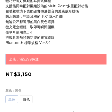
輕巧舒適好佩戴的耳掛式機種
支援能同時配對兩組設備的Multi-Point多重配對功能
在嘈雜環境下也能確實傳遞聲音的波束成形技術 
防水防濺，守護耳機的IPX4防水性能
無論公私都適用的黑白雙色選擇
從充電盒輕輕一取即可瞬間開機
僅單耳使用也OK 
搭載具過熱預防功能的充電導線
Bluetooth 標準規格 Ver.5.4
全店，滿$299免運
NT$3,150
顏色
: 黑色
黑色
白色