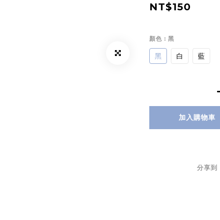
NT$150
顏色
: 黑
黑
白
藍
加入購物車
分享到