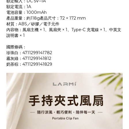
額定輸入：DC 5V⎓1A
額定電流：1A
電池容量：1000mAh
產品重量：約118g產品尺寸：72 × 172 mm
材質：ABS／矽膠／電子元件
內容物：風扇主機 × 1、風扇夾 × 1、Type-C 充電線 × 1、中英文
說明書 × 1
國際條碼：
珍珠白：4711299141782
霧灰綠：4711299141812
奶茶棕：4711299141829