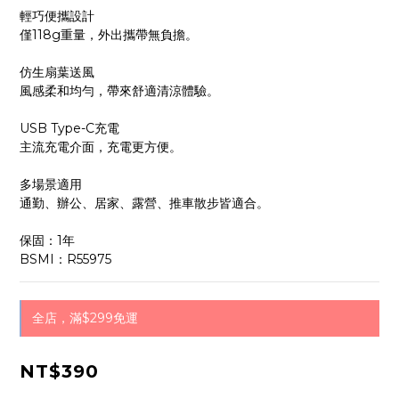
輕巧便攜設計
僅118g重量，外出攜帶無負擔。
仿生扇葉送風
風感柔和均勻，帶來舒適清涼體驗。
USB Type-C充電
主流充電介面，充電更方便。
多場景適用
通勤、辦公、居家、露營、推車散步皆適合。
保固：1年
BSMI：R55975
全店，滿$299免運
NT$390