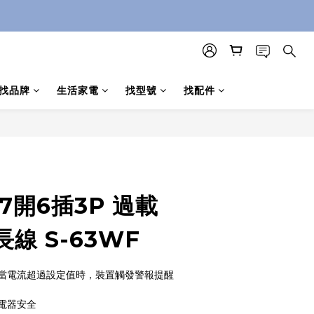
找品牌
生活家電
找型號
找配件
立即購買
7開6插3P 過載
線 S-63WF
當電流超過設定值時，裝置觸發警報提醒
電器安全