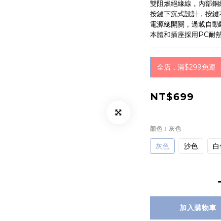
雙阻燃絕緣線，內部銅線
按鍵下沉式設計，按鍵
電源總開關，過載自動
本體和插座採用PC耐
全店，滿$299免運
NT$699
顏色
: 灰色
灰色
沙色
白
加入購物車