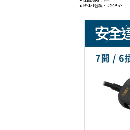
🔸保固期限：1年
🔸BSMI號碼：R64847