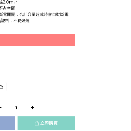
2.0m㎡
不占空間
斷電開關，合計容量超載時會自動斷電
熱塑料，不易燃燒
色
立即購買