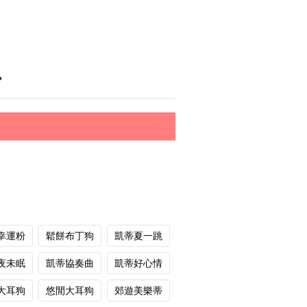
*
幸運粉
鬆餅布丁狗
凱蒂夏一跳
夜未眠
凱蒂協奏曲
凱蒂好心情
大耳狗
悠閒大耳狗
郊遊美樂蒂