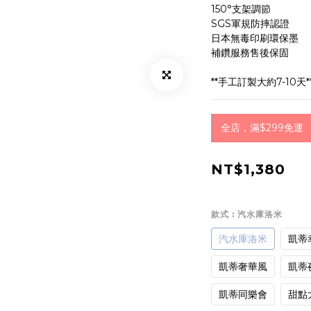
150°支架調節
SGS軍規防摔認證
日本無毒印刷環保墨
補鑽服務售後保固
**手工訂製大約7-10天*
全店，滿$299免運
NT$1,380
款式
: 汽水庫洛米
汽水庫洛米
凱蒂
凱蒂奢華風
凱蒂
凱蒂同樂會
甜點