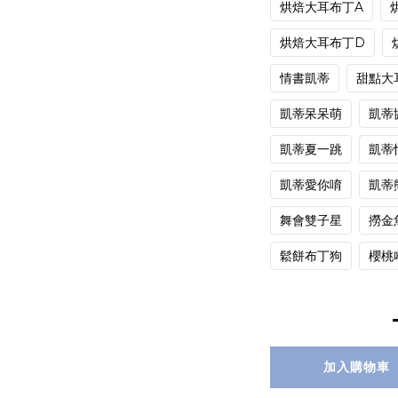
烘焙大耳布丁A
烘焙大耳布丁D
情書凱蒂
甜點大
凱蒂呆呆萌
凱蒂
凱蒂夏一跳
凱蒂
凱蒂愛你唷
凱蒂
舞會雙子星
撈金
鬆餅布丁狗
櫻桃
加入購物車