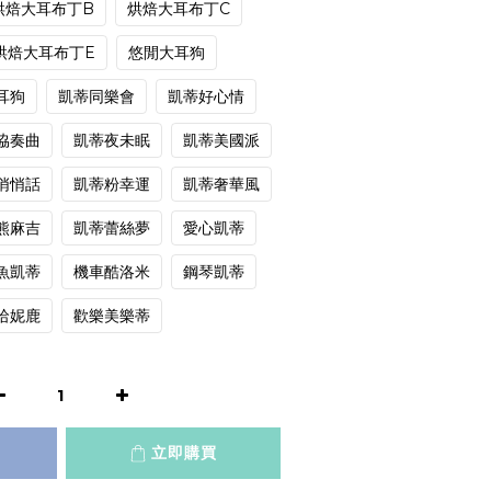
烘焙大耳布丁B
烘焙大耳布丁C
烘焙大耳布丁E
悠閒大耳狗
耳狗
凱蒂同樂會
凱蒂好心情
協奏曲
凱蒂夜未眠
凱蒂美國派
悄悄話
凱蒂粉幸運
凱蒂奢華風
熊麻吉
凱蒂蕾絲夢
愛心凱蒂
魚凱蒂
機車酷洛米
鋼琴凱蒂
哈妮鹿
歡樂美樂蒂
立即購買