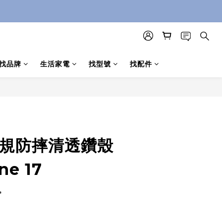
找品牌
生活家電
找型號
找配件
立即購買
軍規防摔清透鑽殼
ne 17
*