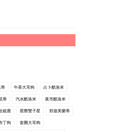
凱蒂
午茶大耳狗
占卜酷洛米
凱蒂
汽水酷洛米
夜市酷洛米
哈妮鹿
星際雙子星
郊遊美樂蒂
布丁狗
套圈大耳狗