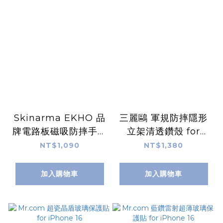
Skinarma EKHO 品
三麗鷗 軍規防摔隱形
牌電路板磁吸防摔手機
立架清透鑽殼 for
殼 附掛繩環 for
iPhone 16
NT$1,090
NT$1,380
iPhone 16
加入購物車
加入購物車